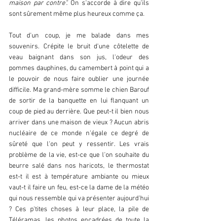
maison par contre". 
On s'accorde à dire qu'ils 
sont sûrement même plus heureux comme ça.
Tout d'un coup, je me balade dans mes 
souvenirs. Crépite le bruit d'une côtelette de 
veau baignant dans son jus, l'odeur des 
pommes dauphines, du camembert à point qui a 
le pouvoir de nous faire oublier une journée 
difficile. Ma grand-mère somme le chien Barouf 
de sortir de la banquette en lui flanquant un 
coup de pied au derrière. Que peut-t il bien nous 
arriver dans une maison de vieux ? Aucun abris 
nucléaire de ce monde n'égale ce degré de 
sûreté que l'on peut y ressentir. Les vrais 
problème de la vie, est-ce que l'on souhaite du 
beurre salé dans nos haricots, le thermostat 
est-t il est à température ambiante ou mieux 
vaut-t il faire un feu, est-ce la dame de la météo 
qui nous ressemble qui va présenter aujourd'hui 
? Ces p'tites choses à leur place, la pile de 
Téléramas, les photos encadrées de toute la 