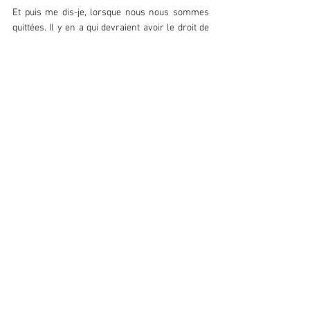
Et puis me dis-je, lorsque nous nous sommes 
quittées. Il y en a qui devraient avoir le droit de 
vivre plus longtemps que les autres. De 
bénéficier du soin que l'on apporte aux livres 
sacrés classés au patrimoine de l'humanité, 
ceux qui ont toujours des choses à nous 
apprendre. D'être restaurés comme les plus 
beaux des tableaux que l'on voudrait admirer et 
questionner le plus longtemps possible. Au 
patrimoine du souvenir.
Tous les gens ont la même valeur au regard de 
la Création, mais certainement pas la même 
densité. Lorsqu'on étudie les gemmes, on 
apprend que les atomes des cailloux sont plus 
ou moins rapprochés. Ils ne sont pas aussi 
denses les uns que les autres.
D'ailleurs c'est bien ça que nous  recherchons 
avec une obsession parfois mal conduite, la 
densité. Nous achetons des billets pour voir 