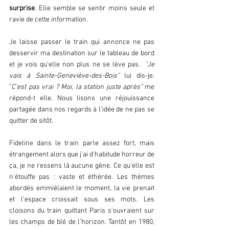
surprise
. Elle semble se sentir moins seule et 
ravie de cette information. 
Je laisse passer le train qui annonce ne pas 
desservir ma destination sur le tableau de bord  
et je vois qu'elle non plus ne se lève pas. 
 "Je 
vais à Sainte-Geneviève-des-Bois" 
lui dis-je. 
"
C'est pas vrai ? Moi, la station juste après"
 me 
répond-t elle. Nous lisons une réjouissance 
partagée dans nos regards à l'idée de ne pas se 
quitter de sitôt.   
Fideline dans le train parle assez fort, mais 
étrangement alors que j'ai d'habitude horreur de 
ça, je ne ressens là aucune gène. Ce qu'elle est 
n'étouffe pas : vaste et éthérée. Les thèmes 
abordés emmiélaient le moment, la vie prenait 
et l'espace croissait sous ses mots. Les 
cloisons du train quittant Paris s'ouvraient sur 
les champs de blé de l'horizon. Tantôt en 1980, 